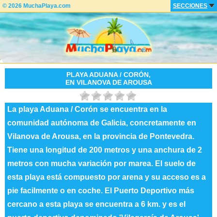
© 2026 MuchaPlaya.com
SECCIONES
PLAYA ADUANA / CORÓN,
EN VILANOVA DE AROUSA
La playa Aduana / Corón se encuentra en la
comunidad autónoma de Galicia, concretamente en
Vilanova de Arousa, en la provincia de Pontevedra.
Tiene una longitud de 200 metros y una anchura de 2
metros con mucha variación por marea. El suelo de
esta playa está compuesto por arena y su acceso es a
pie facilmente o en coche. El Puerto Deportivo más
cercano a esta playa se encuentra a 6 km. y es el