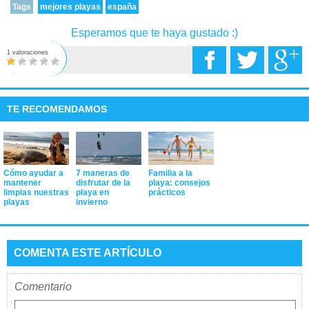
Tags
mejores playas
españa
Esperamos que te haya gustado :)
1 valoraciones
TE RECOMENDAMOS
Cómo ayudar a
7 maneras de
Familia a la
mantener
disfrutar de la
playa: consejos
limpias nuestras
playa en
prácticos
playas
invierno
COMENTA ESTE ARTÍCULO
Comentario