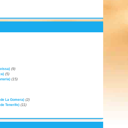
ivissa)
(9)
ca)
(5)
anaria)
(15)
a de La Gomera)
(2)
 de Tenerife)
(11)