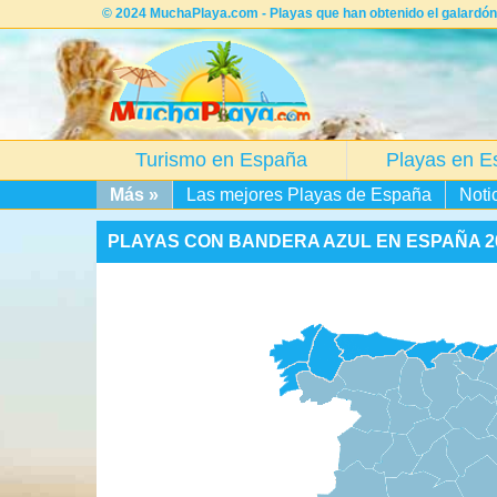
© 2024 MuchaPlaya.com - Playas que han obtenido el galardó
Turismo en España
Playas en E
Más »
Las mejores Playas de España
Noti
PLAYAS CON BANDERA AZUL EN ESPAÑA 2