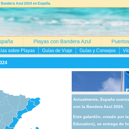
n Bandera Azul 2024 en España.
spaña
Playas con Bandera Azul
Puertos
cias sobre Playas
Guías de Viaje
Guías y Consejos
Ví
024
Actualmente, España cuenta
con la Bandera Azul 2024.
Este galardón, creado por l
Education), se entrega de fo