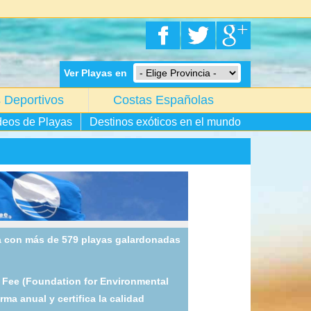
Ver Playas en
 Deportivos
Costas Españolas
deos de Playas
Destinos exóticos en el mundo
 con más de 579 playas galardonadas
a Fee (Foundation for Environmental
rma anual y certifica la calidad