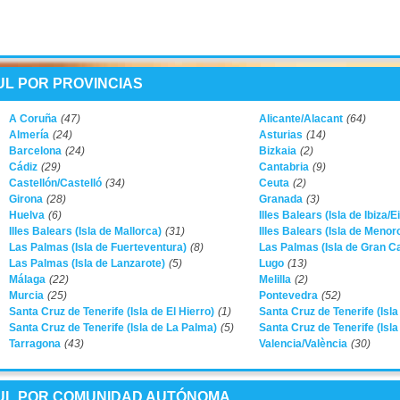
L POR PROVINCIAS
A Coruña
(47)
Alicante/Alacant
(64)
Almería
(24)
Asturias
(14)
Barcelona
(24)
Bizkaia
(2)
Cádiz
(29)
Cantabria
(9)
Castellón/Castelló
(34)
Ceuta
(2)
Girona
(28)
Granada
(3)
Huelva
(6)
Illes Balears (Isla de Ibiza/E
Illes Balears (Isla de Mallorca)
(31)
Illes Balears (Isla de Menor
Las Palmas (Isla de Fuerteventura)
(8)
Las Palmas (Isla de Gran C
Las Palmas (Isla de Lanzarote)
(5)
Lugo
(13)
Málaga
(22)
Melilla
(2)
Murcia
(25)
Pontevedra
(52)
Santa Cruz de Tenerife (Isla de El Hierro)
(1)
Santa Cruz de Tenerife (Isl
Santa Cruz de Tenerife (Isla de La Palma)
(5)
Santa Cruz de Tenerife (Isla
Tarragona
(43)
Valencia/València
(30)
UL POR COMUNIDAD AUTÓNOMA