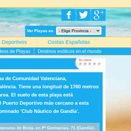
Ver Playas en
 Deportivos
Costas Españolas
deos de Playas
Destinos exóticos en el mundo
Sin valorar
ma de Comunidad Valenciana,
alència. Tiene una longitud de 1760 metros
ea. El suelo de esta playa está
l Puerto Deportivo más cercano a esta
nominado 'Club Náutico de Gandía'.
rancesc de Borja, en Pº Germanias, 71 (Gandía) -