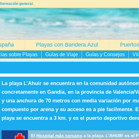
nformación general.
spaña
Playas con Bandera Azul
Puertos
cias sobre Playas
Guías de Viaje
Guías y Consejos
Ví
La playa L'Ahuir se encuentra en la comunidad autóno
concretamente en Gandia, en la provincia de Valencia/V
y una anchura de 70 metros con media variación por mar
compuesto por arena y su acceso es a pie facilmente. E
playa se encuentra a 3 km. y es el puerto deportivo de
El
Hospital más cercano
a la playa
L'AHUIR
es el F