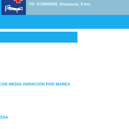
Tlf: 972959200. Distancia: 5 km.
 CON MEDIA VARIACIÓN POR MAREA
TOSA