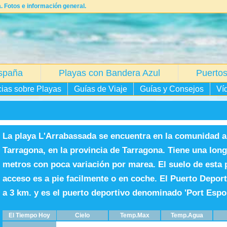
 Fotos e información general.
spaña
Playas con Bandera Azul
Puertos
cias sobre Playas
Guías de Viaje
Guías y Consejos
Ví
La playa L'Arrabassada se encuentra en la comunidad 
Tarragona, en la provincia de Tarragona. Tiene una lon
metros con poca variación por marea. El suelo de esta 
acceso es a pie facilmente o en coche. El Puerto Depor
a 3 km. y es el puerto deportivo denominado 'Port Espo
El Tiempo Hoy
Cielo
Temp.Max
Temp.Agua