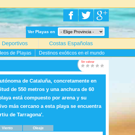
Ver Playas en
 Deportivos
Costas Españolas
deos de Playas
Destinos exóticos en el mundo
Sin valorar
autónoma de Cataluña, concretamente en
gitud de 550 metros y una anchura de 60
playa está compuesto por arena y su
tivo más cercano a esta playa se encuentra
rtiu de Tarragona'.
Viento
Oleaje