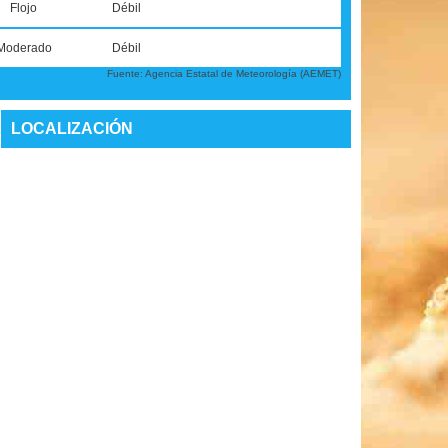
Flojo
Débil
Moderado
Débil
Fuente: Agencia Estatal de Meteorología (AEMET)
LOCALIZACIÓN