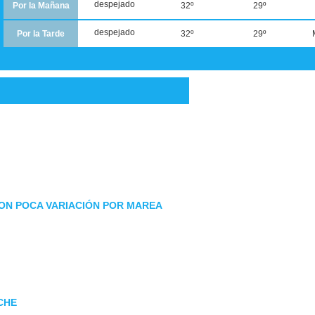
despejado
Por la Mañana
32º
29º
despejado
Por la Tarde
32º
29º
CON POCA VARIACIÓN POR MAREA
CHE