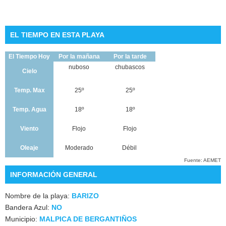
EL TIEMPO EN ESTA PLAYA
El Tiempo Hoy
Por la mañana
Por la tarde
nuboso
chubascos
Cielo
Temp. Max
25º
25º
Temp. Agua
18º
18º
Viento
Flojo
Flojo
Oleaje
Moderado
Débil
Fuente: AEMET
INFORMACIÓN GENERAL
Nombre de la playa:
BARIZO
Bandera Azul:
NO
Municipio:
MALPICA DE BERGANTIÑOS