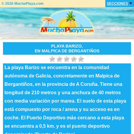
© 2026 MuchaPlaya.com
SECCIONES
PLAYA BARIZO,
EN MALPICA DE BERGANTIÑOS
La playa Barizo se encuentra en la comunidad
autónoma de Galicia, concretamente en Malpica de
Bergantiños, en la provincia de A Coruña. Tiene una
longitud de 210 metros y una anchura de 40 metros
con media variación por marea. El suelo de esta playa
está compuesto por roca / arena y su acceso es en
coche. El Puerto Deportivo más cercano a esta playa
se encuentra a 0,5 km. y es el puerto deportivo