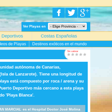
Ver Playas en
 Deportivos
Costas Españolas
deos de Playas
Destinos exóticos en el mundo
Sin valorar
munidad autónoma de Canarias,
Isla de Lanzarote). Tiene una longitud de
playa está compuesto por roca / arena y su
 Puerto Deportivo más cercano a esta playa
do 'Playa Blanca'.
AN MARCIAL
es el Hospital Doctor José Molina