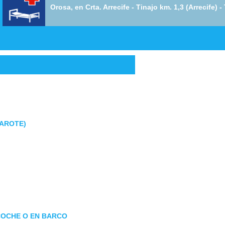
Orosa, en Crta. Arrecife - Tinajo km. 1,3 (Arrecife) 
ZAROTE)
 COCHE O EN BARCO