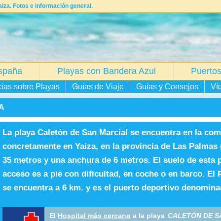
iza. Fotos e información general.
spaña
Playas con Bandera Azul
Puertos
cias sobre Playas
Guías de Viaje
Guías y Consejos
Ví
A
La playa Caletón de San Marcial se encuentra en la co
concretamente en Yaiza, en la provincia de Las Palmas (
35 metros y una anchura de 6 metros. El suelo de esta 
acceso es a pie con dificultad, en coche o en barco. El
se encuentra a 6 km. y es el puerto deportivo denomina
El
Hospital más cercano
a la playa
CALETÓN DE S