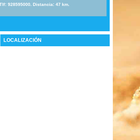
- Tlf: 928595000. Distancia: 47 km.
LOCALIZACIÓN