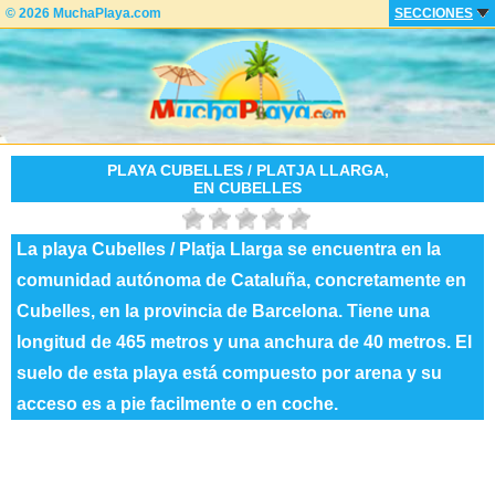
© 2026 MuchaPlaya.com
SECCIONES
PLAYA CUBELLES / PLATJA LLARGA,
EN CUBELLES
La playa Cubelles / Platja Llarga se encuentra en la
comunidad autónoma de Cataluña, concretamente en
Cubelles, en la provincia de Barcelona. Tiene una
longitud de 465 metros y una anchura de 40 metros. El
suelo de esta playa está compuesto por arena y su
acceso es a pie facilmente o en coche.