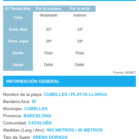
El Tiempo Hoy
Por la mañana
Por la tarde
despejado
nuboso
Cielo
Temp. Max
32º
32º
Temp. Agua
29º
29º
Viento
Flojo
Flojo
Oleaje
Débil
Débil
Fuente: AEMET
INFORMACIÓN GENERAL
Nombre de la playa:
CUBELLES / PLATJA LLARGA
Bandera Azul:
SÍ
Municipio:
CUBELLES
Provincia:
BARCELONA
Comunidad:
CATALUÑA
Medidas (Larg / Anc):
465 METROS / 40 METROS
Tipo de Suelo:
ARENA DORADA