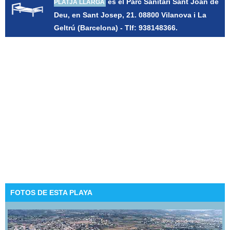
es el Parc Sanitari Sant Joan de
PLATJA LLARGA
Deu, en Sant Josep, 21. 08800 Vilanova i La
Geltrú (Barcelona) - Tlf: 938148366.
FOTOS DE ESTA PLAYA