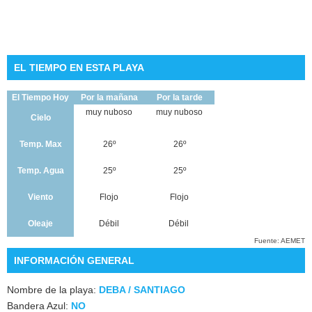
EL TIEMPO EN ESTA PLAYA
El Tiempo Hoy
Por la mañana
Por la tarde
muy nuboso
muy nuboso
Cielo
Temp. Max
26º
26º
Temp. Agua
25º
25º
Viento
Flojo
Flojo
Oleaje
Débil
Débil
Fuente: AEMET
INFORMACIÓN GENERAL
Nombre de la playa:
DEBA / SANTIAGO
Bandera Azul:
NO