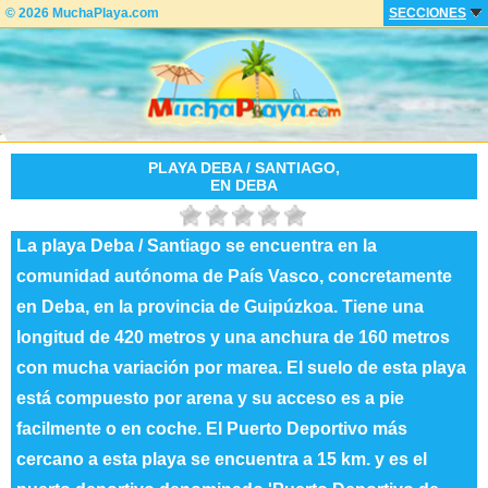
© 2026 MuchaPlaya.com
SECCIONES
PLAYA DEBA / SANTIAGO,
EN DEBA
La playa Deba / Santiago se encuentra en la
comunidad autónoma de País Vasco, concretamente
en Deba, en la provincia de Guipúzkoa. Tiene una
longitud de 420 metros y una anchura de 160 metros
con mucha variación por marea. El suelo de esta playa
está compuesto por arena y su acceso es a pie
facilmente o en coche. El Puerto Deportivo más
cercano a esta playa se encuentra a 15 km. y es el