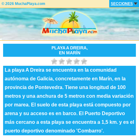
© 2026 MuchaPlaya.com
SECCIONES
PLAYA A DREIRA,
EN MARÍN
La playa A Dreira se encuentra en la comunidad
autónoma de Galicia, concretamente en Marín, en la
provincia de Pontevedra. Tiene una longitud de 100
metros y una anchura de 5 metros con media variación
por marea. El suelo de esta playa está compuesto por
arena y su acceso es en barco. El Puerto Deportivo
más cercano a esta playa se encuentra a 1,5 km. y es el
puerto deportivo denominado 'Combarro'.