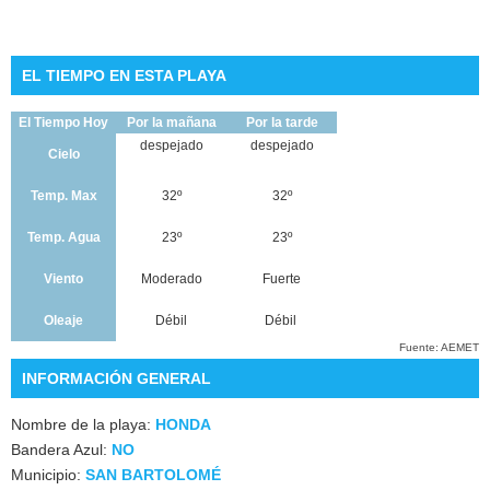
EL TIEMPO EN ESTA PLAYA
El Tiempo Hoy
Por la mañana
Por la tarde
despejado
despejado
Cielo
Temp. Max
32º
32º
Temp. Agua
23º
23º
Viento
Moderado
Fuerte
Oleaje
Débil
Débil
Fuente: AEMET
INFORMACIÓN GENERAL
Nombre de la playa:
HONDA
Bandera Azul:
NO
Municipio:
SAN BARTOLOMÉ