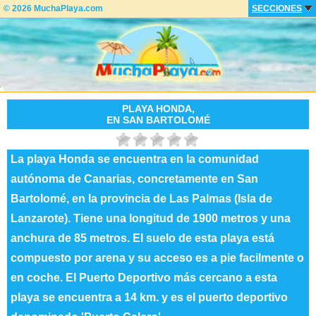
© 2026 MuchaPlaya.com
SECCIONES
PLAYA HONDA,
EN SAN BARTOLOMÉ
La playa Honda se encuentra en la comunidad
autónoma de Canarias, concretamente en San
Bartolomé, en la provincia de Las Palmas (Isla de
Lanzarote). Tiene una longitud de 1900 metros y una
anchura de 85 metros. El suelo de esta playa está
compuesto por arena y su acceso es a pie facilmente o
en coche. El Puerto Deportivo más cercano a esta
playa se encuentra a 14 km. y es el puerto deportivo