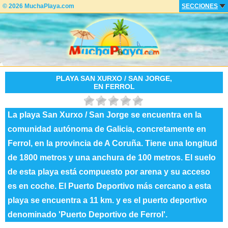
© 2026 MuchaPlaya.com
SECCIONES
PLAYA SAN XURXO / SAN JORGE,
EN FERROL
La playa San Xurxo / San Jorge se encuentra en la
comunidad autónoma de Galicia, concretamente en
Ferrol, en la provincia de A Coruña. Tiene una longitud
de 1800 metros y una anchura de 100 metros. El suelo
de esta playa está compuesto por arena y su acceso
es en coche. El Puerto Deportivo más cercano a esta
playa se encuentra a 11 km. y es el puerto deportivo
denominado 'Puerto Deportivo de Ferrol'.