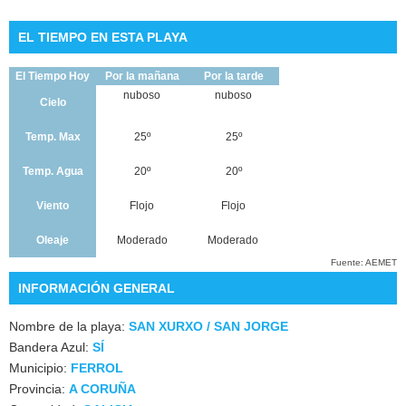
EL TIEMPO EN ESTA PLAYA
El Tiempo Hoy
Por la mañana
Por la tarde
nuboso
nuboso
Cielo
Temp. Max
25º
25º
Temp. Agua
20º
20º
Viento
Flojo
Flojo
Oleaje
Moderado
Moderado
Fuente: AEMET
INFORMACIÓN GENERAL
Nombre de la playa:
SAN XURXO / SAN JORGE
Bandera Azul:
SÍ
Municipio:
FERROL
Provincia:
A CORUÑA