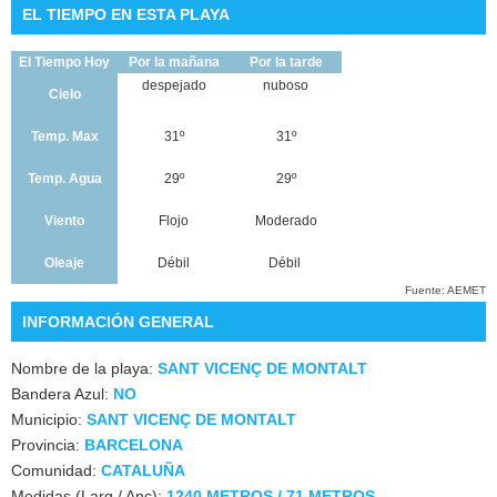
EL TIEMPO EN ESTA PLAYA
El Tiempo Hoy
Por la mañana
Por la tarde
despejado
nuboso
Cielo
Temp. Max
31º
31º
Temp. Agua
29º
29º
Viento
Flojo
Moderado
Oleaje
Débil
Débil
Fuente: AEMET
INFORMACIÓN GENERAL
Nombre de la playa:
SANT VICENÇ DE MONTALT
Bandera Azul:
NO
Municipio:
SANT VICENÇ DE MONTALT
Provincia:
BARCELONA
Comunidad:
CATALUÑA
Medidas (Larg / Anc):
1240 METROS / 71 METROS