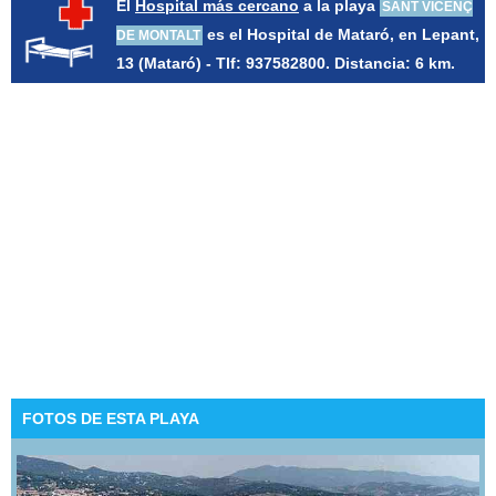
El
Hospital más cercano
a la playa
SANT VICENÇ
es el Hospital de Mataró, en Lepant,
DE MONTALT
13 (Mataró) - Tlf: 937582800. Distancia: 6 km.
FOTOS DE ESTA PLAYA