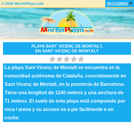
© 2026 MuchaPlaya.com
SECCIONES
PLAYA SANT VICENÇ DE MONTALT,
EN SANT VICENÇ DE MONTALT
La playa Sant Vicenç de Montalt se encuentra en la
comunidad autónoma de Cataluña, concretamente en
Sant Vicenç de Montalt, en la provincia de Barcelona.
Tiene una longitud de 1240 metros y una anchura de
71 metros. El suelo de esta playa está compuesto por
roca / arena y su acceso es a pie facilmente o en
coche.