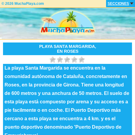
© 2026 MuchaPlaya.com
SECCIONES
PLAYA SANTA MARGARIDA,
EN ROSES
La playa Santa Margarida se encuentra en la
comunidad autónoma de Cataluña, concretamente en
Roses, en la provincia de Girona. Tiene una longitud
de 600 metros y una anchura de 50 metros. El suelo de
esta playa está compuesto por arena y su acceso es a
pie facilmente o en coche. El Puerto Deportivo más
cercano a esta playa se encuentra a 4 km. y es el
puerto deportivo denominado 'Puerto Deportivo de