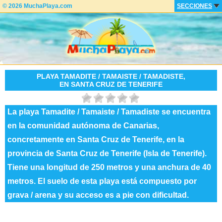
© 2026 MuchaPlaya.com
SECCIONES
PLAYA TAMADITE / TAMAISTE / TAMADISTE,
EN SANTA CRUZ DE TENERIFE
La playa Tamadite / Tamaiste / Tamadiste se encuentra
en la comunidad autónoma de Canarias,
concretamente en Santa Cruz de Tenerife, en la
provincia de Santa Cruz de Tenerife (Isla de Tenerife).
Tiene una longitud de 250 metros y una anchura de 40
metros. El suelo de esta playa está compuesto por
grava / arena y su acceso es a pie con dificultad.