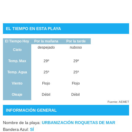
EL TIEMPO EN ESTA PLAYA
El Tiempo Hoy
Por la mañana
Por la tarde
despejado
nuboso
Cielo
Temp. Max
29º
29º
Temp. Agua
25º
25º
Viento
Flojo
Flojo
Oleaje
Débil
Débil
Fuente: AEMET
INFORMACIÓN GENERAL
Nombre de la playa:
URBANIZACIÓN ROQUETAS DE MAR
Bandera Azul:
SÍ