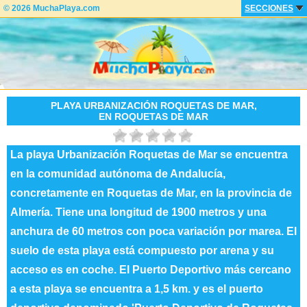
© 2026 MuchaPlaya.com
SECCIONES
PLAYA URBANIZACIÓN ROQUETAS DE MAR,
EN ROQUETAS DE MAR
La playa Urbanización Roquetas de Mar se encuentra
en la comunidad autónoma de Andalucía,
concretamente en Roquetas de Mar, en la provincia de
Almería. Tiene una longitud de 1900 metros y una
anchura de 60 metros con poca variación por marea. El
suelo de esta playa está compuesto por arena y su
acceso es en coche. El Puerto Deportivo más cercano
a esta playa se encuentra a 1,5 km. y es el puerto