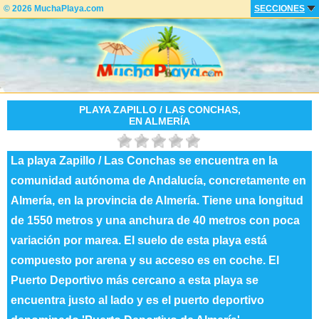
© 2026 MuchaPlaya.com
SECCIONES
PLAYA ZAPILLO / LAS CONCHAS,
EN ALMERÍA
La playa Zapillo / Las Conchas se encuentra en la
comunidad autónoma de Andalucía, concretamente en
Almería, en la provincia de Almería. Tiene una longitud
de 1550 metros y una anchura de 40 metros con poca
variación por marea. El suelo de esta playa está
compuesto por arena y su acceso es en coche. El
Puerto Deportivo más cercano a esta playa se
encuentra justo al lado y es el puerto deportivo