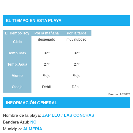
EL TIEMPO EN ESTA PLAYA
El Tiempo Hoy
Por la mañana
Por la tarde
despejado
muy nuboso
Cielo
Temp. Max
32º
32º
Temp. Agua
27º
27º
Viento
Flojo
Flojo
Oleaje
Débil
Débil
Fuente: AEMET
INFORMACIÓN GENERAL
Nombre de la playa:
ZAPILLO / LAS CONCHAS
Bandera Azul:
NO
Municipio:
ALMERÍA