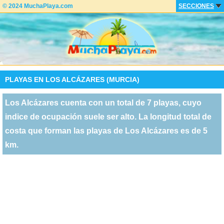
© 2024 MuchaPlaya.com
SECCIONES
PLAYAS EN LOS ALCÁZARES (MURCIA)
Los Alcázares cuenta con un total de 7 playas, cuyo
indice de ocupación suele ser alto. La longitud total de
costa que forman las playas de Los Alcázares es de 5
km.