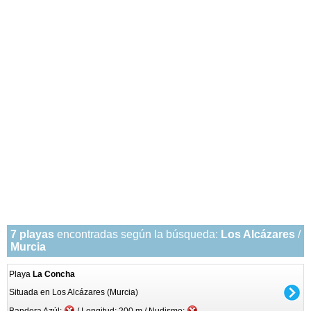
7 playas
encontradas según la búsqueda:
Los Alcázares
/
Murcia
Playa
La Concha
Situada en Los Alcázares (Murcia)