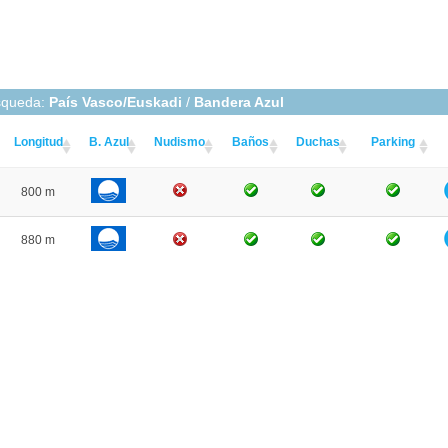
squeda:
País Vasco/Euskadi
/
Bandera Azul
Longitud
B. Azul
Nudismo
Baños
Duchas
Parking
800 m
880 m