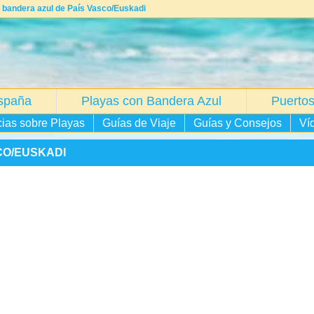
 bandera azul de País Vasco/Euskadi
spaña
Playas con Bandera Azul
Puertos
cias sobre Playas
Guías de Viaje
Guías y Consejos
Ví
CO/EUSKADI