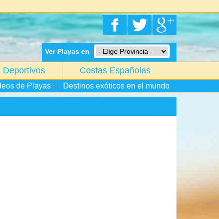
Ver Playas en
 Deportivos
Costas Españolas
deos de Playas
Destinos exóticos en el mundo