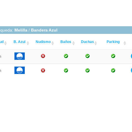
squeda:
Melilla
/
Bandera Azul
ud
B. Azul
Nudismo
Baños
Duchas
Parking
m
m