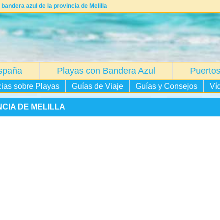
andera azul de la provincia de Melilla
spaña
Playas con Bandera Azul
Puertos
cias sobre Playas
Guías de Viaje
Guías y Consejos
Ví
CIA DE MELILLA