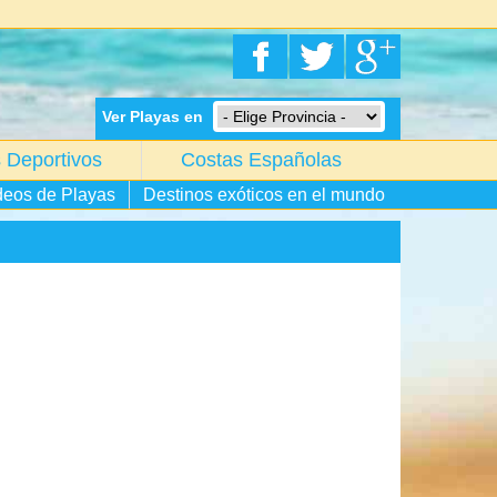
Ver Playas en
 Deportivos
Costas Españolas
deos de Playas
Destinos exóticos en el mundo