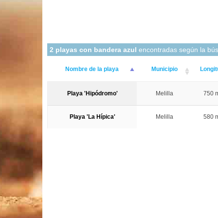
2 playas con bandera azul
encontradas según la bú
Nombre de la playa
Municipio
Longit
Playa 'Hipódromo'
Melilla
750 
Playa 'La Hípica'
Melilla
580 