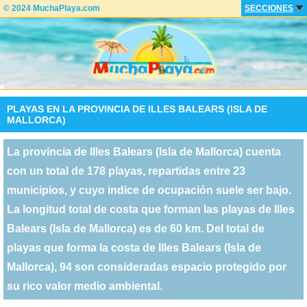
© 2024 MuchaPlaya.com
SECCIONES
PLAYAS EN LA PROVINCIA DE ILLES BALEARS (ISLA DE
MALLORCA)
La provincia de Illes Balears (Isla de Mallorca) cuenta
con un total de 178 playas, repartidas entre 23
municipios, y cuyo indice de ocupación suele ser bajo.
La longitud total de costa que forman las playas de Illes
Balears (Isla de Mallorca) es de 60 km. Del total de
playas que forma la costa de Illes Balears (Isla de
Mallorca), 94 son consideradas espacio protegido por
su rico valor medio ambiental.