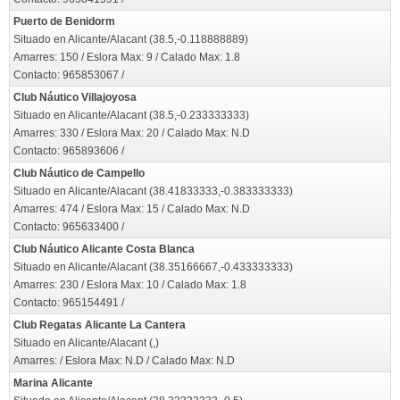
Puerto de Benidorm
Situado en Alicante/Alacant (38.5,-0.118888889)
Amarres: 150 / Eslora Max: 9 / Calado Max: 1.8
Contacto: 965853067 /
Club Náutico Villajoyosa
Situado en Alicante/Alacant (38.5,-0.233333333)
Amarres: 330 / Eslora Max: 20 / Calado Max: N.D
Contacto: 965893606 /
Club Náutico de Campello
Situado en Alicante/Alacant (38.41833333,-0.383333333)
Amarres: 474 / Eslora Max: 15 / Calado Max: N.D
Contacto: 965633400 /
Club Náutico Alicante Costa Blanca
Situado en Alicante/Alacant (38.35166667,-0.433333333)
Amarres: 230 / Eslora Max: 10 / Calado Max: 1.8
Contacto: 965154491 /
Club Regatas Alicante La Cantera
Situado en Alicante/Alacant (,)
Amarres: / Eslora Max: N.D / Calado Max: N.D
Marina Alicante