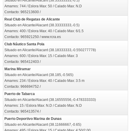
Situado en Alicante/Alacant (38.33333333,-0.5)
Amarres: 744 / Eslora Max: 50 / Calado Max: N.D
Contacto: 965213600 /
Real Club de Regatas de Alicante
Situado en Alicante/Alacant (38.33333333,-0.5)
Amarres: 400 / Eslora Max: 40 / Calado Max: 6/1.5
Contacto: 965921250 / www.rcra.es
Club Náutico Santa Pola
Situado en Alicante/Alacant (38.18333333,-0.550277778)
Amarres: 600 / Eslora Max: 15 / Calado Max: 3
Contacto: 965412403 /
Marina Miramar
Situado en Alicante/Alacant (38.185,-0.565)
Amarres: 234 / Eslora Max: 40 / Calado Max: 3.5 m
Contacto: 966694752 /
Puerto de Tabarca
Situado en Alicante/Alacant (38.16555556,-0.478333333)
Amarres: 15 / Eslora Max: N.D / Calado Max: N.D
Contacto: 965413574 /
Puerto Deportivo Marina de Dunas
Situado en Alicante/Alacant (38.11666667,-0.65)
Amarres: 495 / Eslora Max: 15 / Calado Max: 4.50/2.00