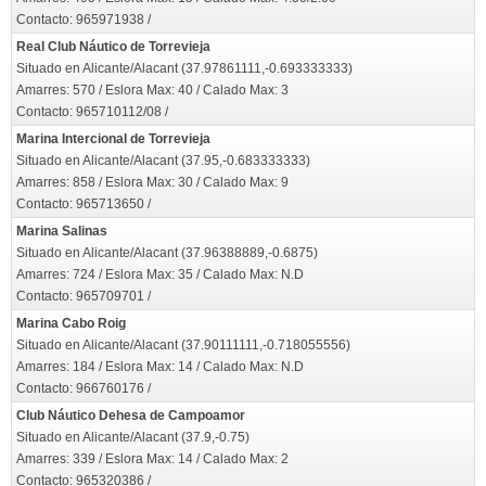
Contacto: 965971938 /
Real Club Náutico de Torrevieja
Situado en Alicante/Alacant (37.97861111,-0.693333333)
Amarres: 570 / Eslora Max: 40 / Calado Max: 3
Contacto: 965710112/08 /
Marina Intercional de Torrevieja
Situado en Alicante/Alacant (37.95,-0.683333333)
Amarres: 858 / Eslora Max: 30 / Calado Max: 9
Contacto: 965713650 /
Marina Salinas
Situado en Alicante/Alacant (37.96388889,-0.6875)
Amarres: 724 / Eslora Max: 35 / Calado Max: N.D
Contacto: 965709701 /
Marina Cabo Roig
Situado en Alicante/Alacant (37.90111111,-0.718055556)
Amarres: 184 / Eslora Max: 14 / Calado Max: N.D
Contacto: 966760176 /
Club Náutico Dehesa de Campoamor
Situado en Alicante/Alacant (37.9,-0.75)
Amarres: 339 / Eslora Max: 14 / Calado Max: 2
Contacto: 965320386 /